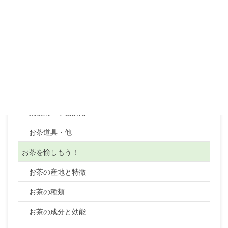
紅茶
紅茶リーフ
紅茶テトラティーバッグ
コーヒー
顆粒・粉末・ティーバッグ・健康茶類・ほか
業務用・事務所用
お茶道具・他
お茶を愉しもう！
お茶の産地と特徴
お茶の種類
お茶の成分と効能