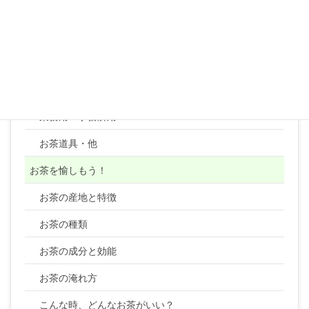
紅茶リーフ
紅茶テトラティーバッグ
コーヒー
顆粒・粉末・ティーバッグ・健康茶類・ほか
業務用・事務所用
お茶道具・他
お茶を愉しもう！
お茶の産地と特徴
お茶の種類
お茶の成分と効能
お茶の淹れ方
こんな時、どんなお茶がいい？