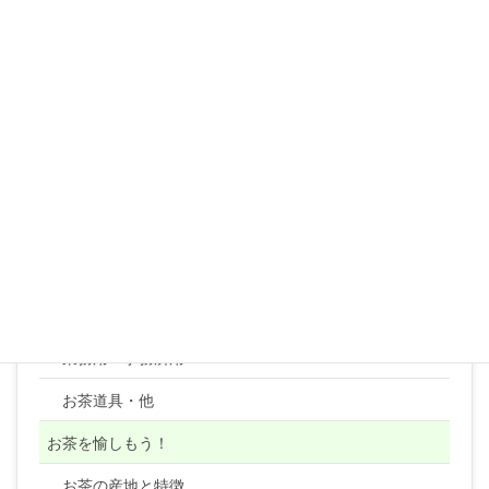
芽茶・粉茶
抹茶
玉露
紅茶
紅茶リーフ
紅茶テトラティーバッグ
コーヒー
顆粒・粉末・ティーバッグ・健康茶類・ほか
業務用・事務所用
お茶道具・他
お茶を愉しもう！
お茶の産地と特徴