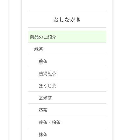
おしながき
商品のご紹介
緑茶
煎茶
熱湯煎茶
ほうじ茶
玄米茶
茎茶
芽茶・粉茶
抹茶