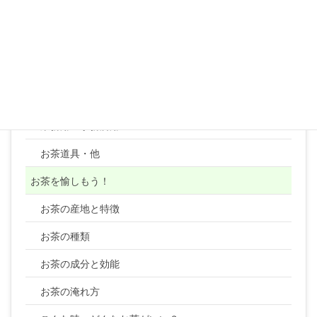
紅茶リーフ
紅茶テトラティーバッグ
コーヒー
顆粒・粉末・ティーバッグ・健康茶類・ほか
業務用・事務所用
お茶道具・他
お茶を愉しもう！
お茶の産地と特徴
お茶の種類
お茶の成分と効能
お茶の淹れ方