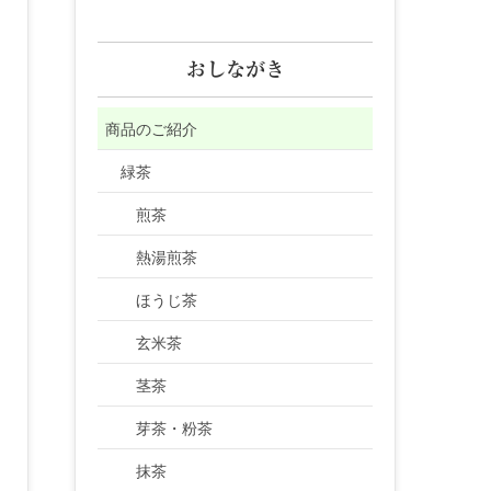
おしながき
商品のご紹介
緑茶
煎茶
熱湯煎茶
ほうじ茶
玄米茶
茎茶
芽茶・粉茶
抹茶