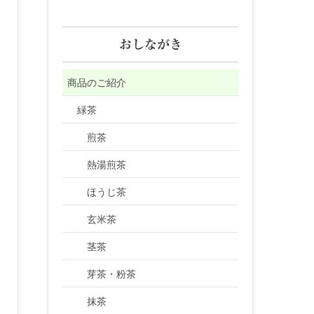
おしながき
商品のご紹介
緑茶
煎茶
熱湯煎茶
ほうじ茶
玄米茶
茎茶
芽茶・粉茶
抹茶