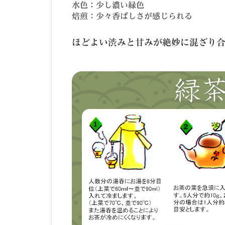
水色：少し濃い緑色
焙煎：少々香ばしさが感じられる
ほどよい渋みと甘みが絶妙に混ざり