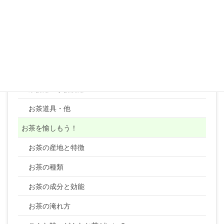
紅茶リーフ
紅茶テトラティーバッグ
コーヒー
顆粒・粉末・ティーバッグ・健康茶類・ほか
業務用・事務所用
お茶道具・他
お茶を愉しもう！
お茶の産地と特徴
お茶の種類
お茶の成分と効能
お茶の淹れ方