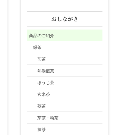
おしながき
商品のご紹介
緑茶
煎茶
熱湯煎茶
ほうじ茶
玄米茶
茎茶
芽茶・粉茶
抹茶